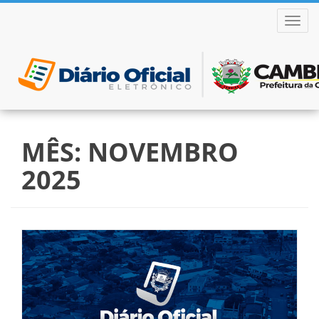
ALTER
Pular
para
MÊS:
NOVEMBRO
o
conteúdo
2025