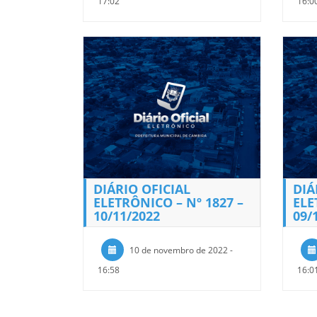
17:02
16:0
DIÁRIO OFICIAL
DIÁ
ELETRÔNICO – Nº 1827 –
ELE
10/11/2022
09/
10 de novembro de 2022 -
16:58
16:0