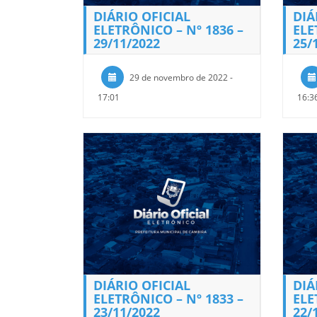
DIÁRIO OFICIAL
DIÁ
ELETRÔNICO – Nº 1836 –
ELE
29/11/2022
25/
29 de novembro de 2022 -
17:01
16:3
DIÁRIO OFICIAL
DIÁ
ELETRÔNICO – Nº 1833 –
ELE
23/11/2022
22/