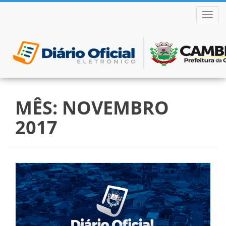
ALTER
Pular
para
MÊS:
NOVEMBRO
o
conteúdo
2017