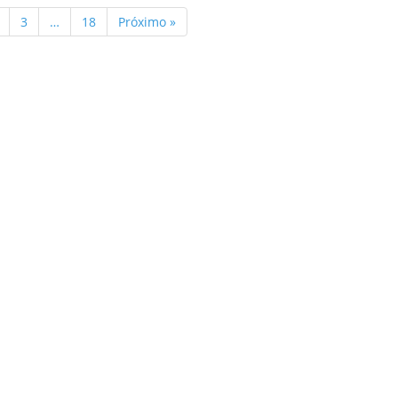
3
…
18
Próximo »