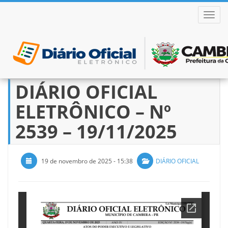
ALTER
DIÁRIO OFICIAL
Pular
para
ELETRÔNICO – Nº
o
conteúdo
2539 – 19/11/2025
19 de novembro de 2025 - 15:38
DIÁRIO OFICIAL