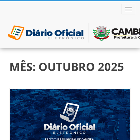
ALTER
Pular
para
MÊS:
OUTUBRO 2025
o
conteúdo