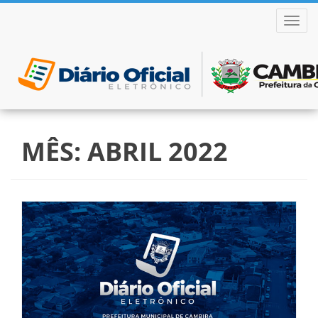
ALTER
Pular
para
MÊS:
ABRIL 2022
o
conteúdo