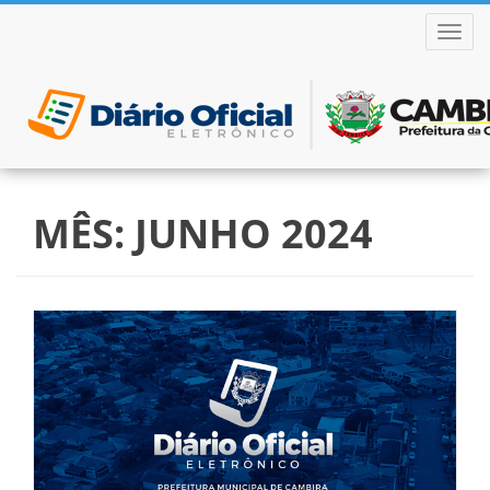
ALTER
Pular
para
MÊS:
JUNHO 2024
o
conteúdo