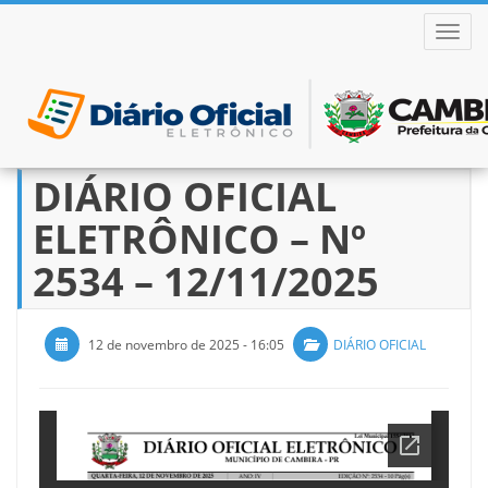
ALTER
DIÁRIO OFICIAL
Pular
para
ELETRÔNICO – Nº
o
conteúdo
2534 – 12/11/2025
12 de novembro de 2025 - 16:05
DIÁRIO OFICIAL