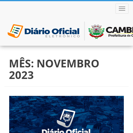
ALTER
Pular
para
MÊS:
NOVEMBRO
o
conteúdo
2023