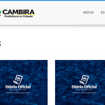
INÍCIO
E
3