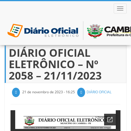
ALTER
DIÁRIO OFICIAL
Pular
para
ELETRÔNICO – Nº
o
conteúdo
2058 – 21/11/2023
21 de novembro de 2023 - 16:25
DIÁRIO OFICIAL