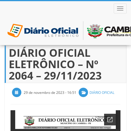
ALTER
DIÁRIO OFICIAL
Pular
para
ELETRÔNICO – Nº
o
conteúdo
2064 – 29/11/2023
29 de novembro de 2023 - 16:51
DIÁRIO OFICIAL