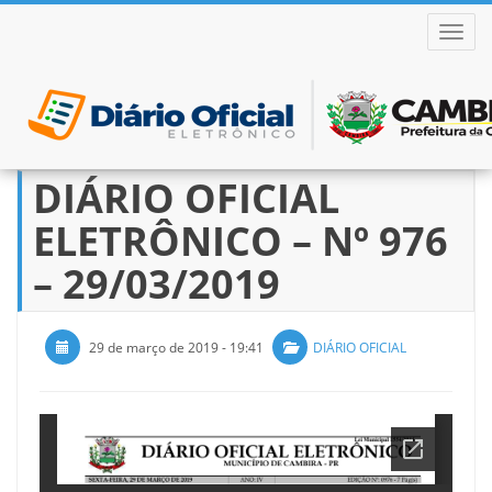
ALTER
DIÁRIO OFICIAL
Pular
para
ELETRÔNICO – Nº 976
o
conteúdo
– 29/03/2019
29 de março de 2019 - 19:41
DIÁRIO OFICIAL