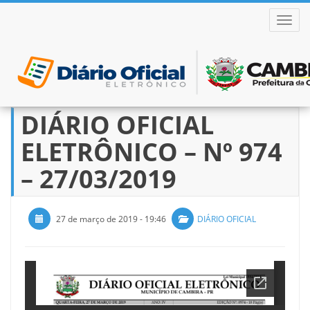
ALTER
DIÁRIO OFICIAL
Pular
para
ELETRÔNICO – Nº 974
o
conteúdo
– 27/03/2019
27 de março de 2019 - 19:46
DIÁRIO OFICIAL