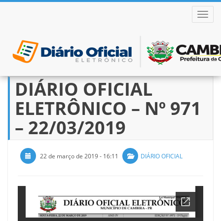
ALTER
DIÁRIO OFICIAL
Pular
para
ELETRÔNICO – Nº 971
o
conteúdo
– 22/03/2019
22 de março de 2019 - 16:11
DIÁRIO OFICIAL