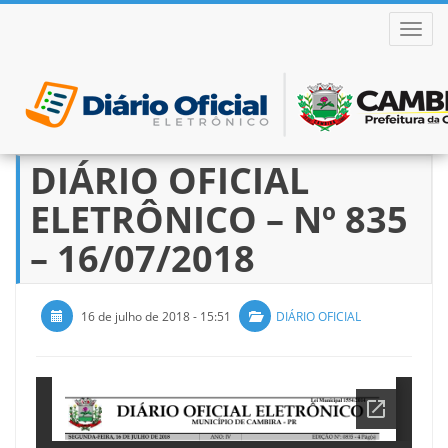
ALTER
DIÁRIO OFICIAL
Pular
para
ELETRÔNICO – Nº 835
o
conteúdo
– 16/07/2018
16 de julho de 2018 - 15:51
DIÁRIO OFICIAL