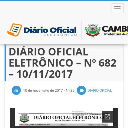
ALTER
DIÁRIO OFICIAL
Pular
para
ELETRÔNICO – Nº 682
o
conteúdo
– 10/11/2017
10 de novembro de 2017 - 14:32
DIÁRIO OFICIAL