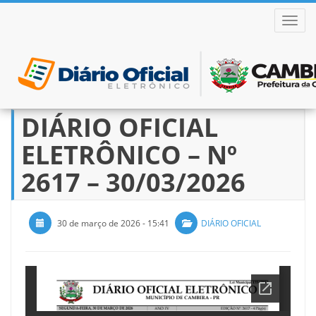
ALTER
DIÁRIO OFICIAL
Pular
para
ELETRÔNICO – Nº
o
conteúdo
2617 – 30/03/2026
30 de março de 2026 - 15:41
DIÁRIO OFICIAL