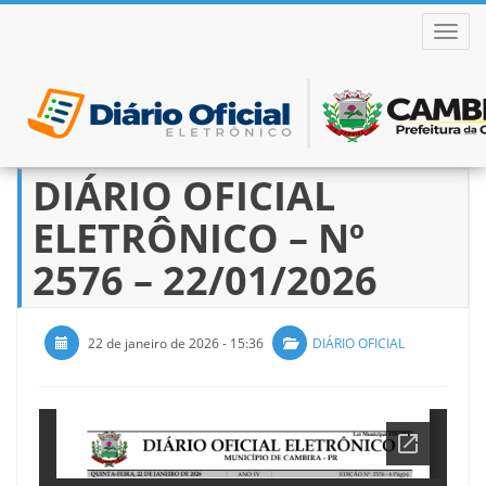
ALTER
DIÁRIO OFICIAL
Pular
para
ELETRÔNICO – Nº
o
conteúdo
2576 – 22/01/2026
22 de janeiro de 2026 - 15:36
DIÁRIO OFICIAL