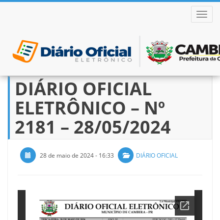
ALTER
DIÁRIO OFICIAL
Pular
para
ELETRÔNICO – Nº
o
conteúdo
2181 – 28/05/2024
28 de maio de 2024 - 16:33
DIÁRIO OFICIAL