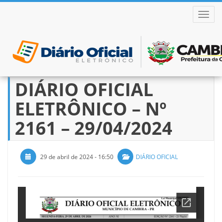
ALTER
DIÁRIO OFICIAL
Pular
para
ELETRÔNICO – Nº
o
conteúdo
2161 – 29/04/2024
29 de abril de 2024 - 16:50
DIÁRIO OFICIAL