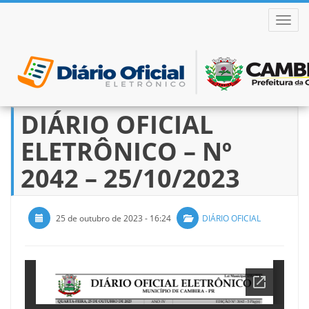
ALTER
DIÁRIO OFICIAL
Pular
para
ELETRÔNICO – Nº
o
conteúdo
2042 – 25/10/2023
25 de outubro de 2023 - 16:24
DIÁRIO OFICIAL