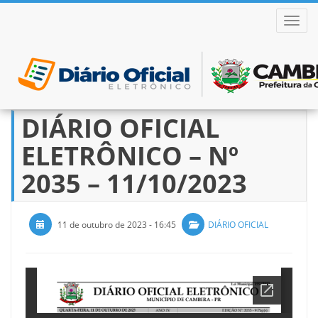
ALTER
DIÁRIO OFICIAL
Pular
para
ELETRÔNICO – Nº
o
conteúdo
2035 – 11/10/2023
11 de outubro de 2023 - 16:45
DIÁRIO OFICIAL