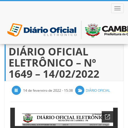
ALTER
DIÁRIO OFICIAL
Pular
para
ELETRÔNICO – Nº
o
conteúdo
1649 – 14/02/2022
14 de fevereiro de 2022 - 15:38
DIÁRIO OFICIAL