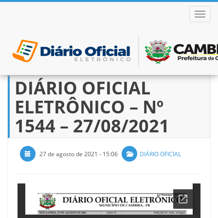
ALTER
DIÁRIO OFICIAL
Pular
para
ELETRÔNICO – Nº
o
conteúdo
1544 – 27/08/2021
27 de agosto de 2021 - 15:06
DIÁRIO OFICIAL