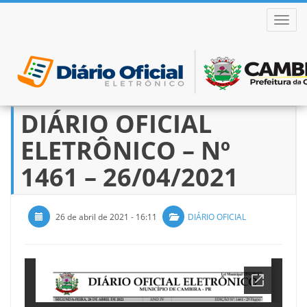
ALTER
DIÁRIO OFICIAL
Pular
para
ELETRÔNICO – Nº
o
conteúdo
1461 – 26/04/2021
26 de abril de 2021 - 16:11
DIÁRIO OFICIAL