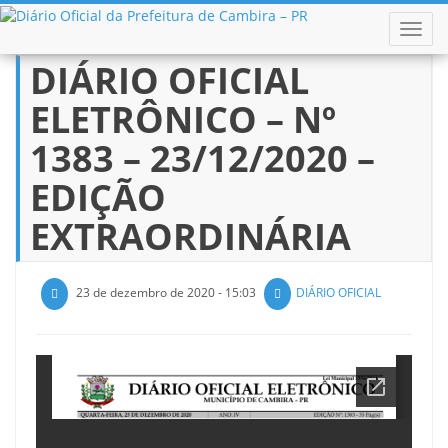
ALTER
DIÁRIO OFICIAL
Pular
para
ELETRÔNICO – Nº
o
conteúdo
1383 – 23/12/2020 –
EDIÇÃO
EXTRAORDINÁRIA
23 de dezembro de 2020 - 15:03
DIÁRIO OFICIAL