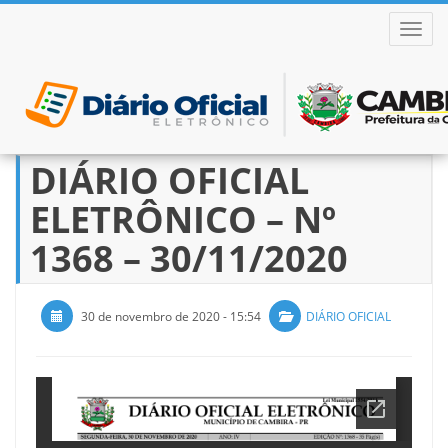
ALTER
DIÁRIO OFICIAL
Pular
para
ELETRÔNICO – Nº
o
conteúdo
1368 – 30/11/2020
30 de novembro de 2020 - 15:54
DIÁRIO OFICIAL