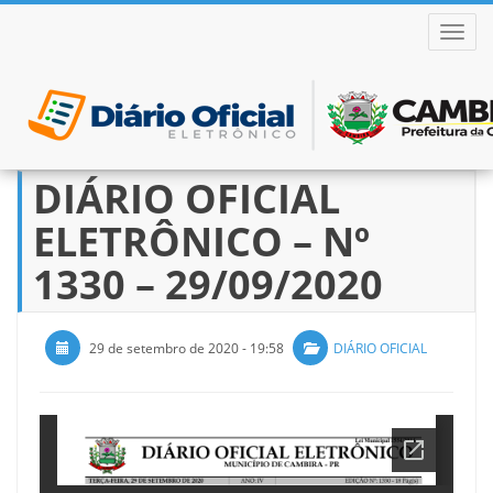
ALTER
DIÁRIO OFICIAL
Pular
para
ELETRÔNICO – Nº
o
conteúdo
1330 – 29/09/2020
29 de setembro de 2020 - 19:58
DIÁRIO OFICIAL