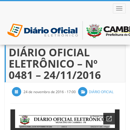
ALTER
DIÁRIO OFICIAL
Pular
para
ELETRÔNICO – Nº
o
conteúdo
0481 – 24/11/2016
24 de novembro de 2016 - 17:00
DIÁRIO OFICIAL