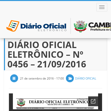
ALTER
DIÁRIO OFICIAL
Pular
para
ELETRÔNICO – Nº
o
conteúdo
0456 – 21/09/2016
21 de setembro de 2016 - 17:00
DIÁRIO OFICIAL