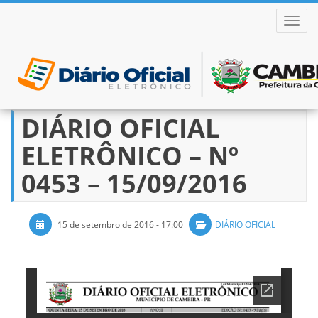
ALTER
DIÁRIO OFICIAL
Pular
para
ELETRÔNICO – Nº
o
conteúdo
0453 – 15/09/2016
15 de setembro de 2016 - 17:00
DIÁRIO OFICIAL