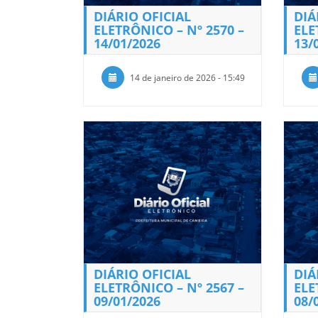
DIÁRIO OFICIAL
DIÁ
ELETRÔNICO – Nº 2570 –
ELE
14/01/2026
13/
14 de janeiro de 2026 - 15:49
DIÁRIO OFICIAL
DIÁ
ELETRÔNICO – Nº 2567 –
ELE
09/01/2026
08/