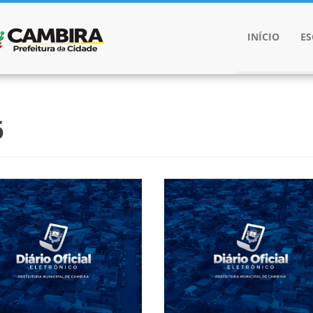
INÍCIO
E
6