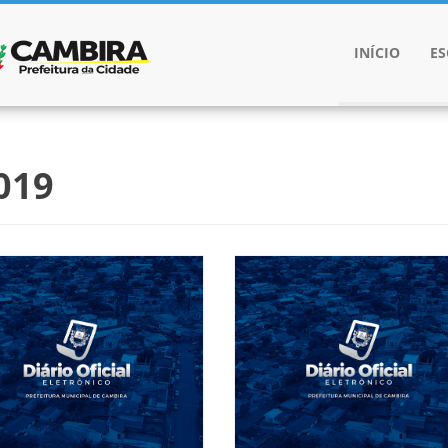
INÍCIO
E
019