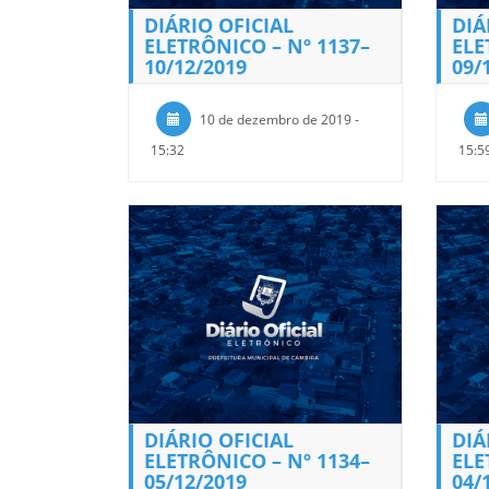
DIÁRIO OFICIAL
DIÁ
ELETRÔNICO – Nº 1137–
ELE
10/12/2019
09/
10 de dezembro de 2019 -
15:32
15:5
DIÁRIO OFICIAL
DIÁ
ELETRÔNICO – Nº 1134–
ELE
05/12/2019
04/