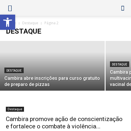
Educação de Cambira celebrou o Dia dos
Abrir a barra de ferramentas
Pais com apresentações especiais nas
escolas e CMEIs
Home
Destaque
Página 2
DESTAQUE
Prefeitura Cambira Assessoria
-
8 de agosto de 2026
DESTAQUE
DESTAQUE
Cambira 
Cambira abre inscrições para curso gratuito
multivaci
de preparo de pizzas
vacinal d
Destaque
Cambira promove ação de conscientização
e fortalece o combate à violência...