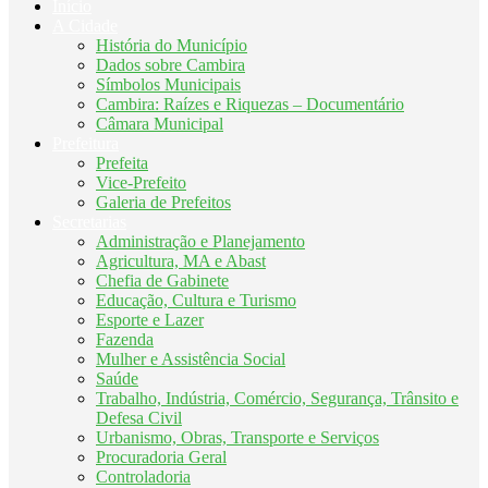
Início
A Cidade
História do Município
Dados sobre Cambira
Símbolos Municipais
Cambira: Raízes e Riquezas – Documentário
Câmara Municipal
Prefeitura
Prefeita
Vice-Prefeito
Galeria de Prefeitos
Secretarias
Administração e Planejamento
Agricultura, MA e Abast
Chefia de Gabinete
Educação, Cultura e Turismo
Esporte e Lazer
Fazenda
Mulher e Assistência Social
Saúde
Trabalho, Indústria, Comércio, Segurança, Trânsito e
Defesa Civil
Urbanismo, Obras, Transporte e Serviços
Procuradoria Geral
Controladoria