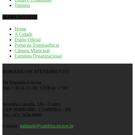
Turismo
MAPA DO SITE
Home
A Cidade
Diário Oficial
Portal da Transparência
Câmara Municipal
Estrutura Organizacional
HORÁRIO DE ATENDIMENTO
De Segunda à Sexta
Das 7:30 às 11:30 | 13:00 às 17:00
Avenida Canadá, 320 - Centro
CEP: 86890-000 - CAMBIRA - PR
Tel.: (43) 3436-8000
Contato:
gabinete@cambira.pr.gov.br