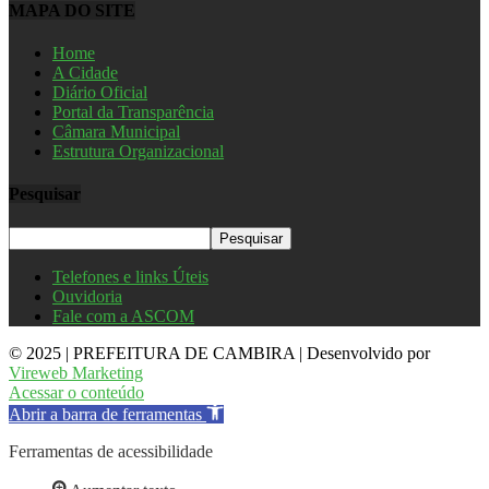
MAPA DO SITE
Home
A Cidade
Diário Oficial
Portal da Transparência
Câmara Municipal
Estrutura Organizacional
Pesquisar
Telefones e links Úteis
Ouvidoria
Fale com a ASCOM
© 2025 | PREFEITURA DE CAMBIRA | Desenvolvido por
Vireweb Marketing
Acessar o conteúdo
Abrir a barra de ferramentas
Ferramentas de acessibilidade