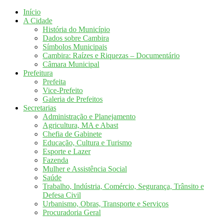
Início
A Cidade
História do Município
Dados sobre Cambira
Símbolos Municipais
Cambira: Raízes e Riquezas – Documentário
Câmara Municipal
Prefeitura
Prefeita
Vice-Prefeito
Galeria de Prefeitos
Secretarias
Administração e Planejamento
Agricultura, MA e Abast
Chefia de Gabinete
Educação, Cultura e Turismo
Esporte e Lazer
Fazenda
Mulher e Assistência Social
Saúde
Trabalho, Indústria, Comércio, Segurança, Trânsito e
Defesa Civil
Urbanismo, Obras, Transporte e Serviços
Procuradoria Geral