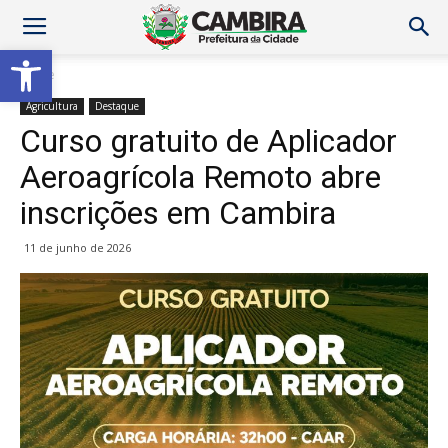
Abrir a barra de ferramentas
Home
Agricultura
Destaque
Curso gratuito de Aplicador
Aeroagrícola Remoto abre
inscrições em Cambira
11 de junho de 2026