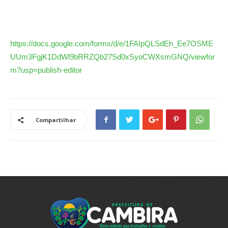
https://docs.google.com/forms/d/e/1FAIpQLSdEh_Ee7OSME
UUm3FgjK1DdWl9bRRZQb27Sd0xSyoCWXsmGNQ/viewfor
m?usp=publish-editor
Compartilhar