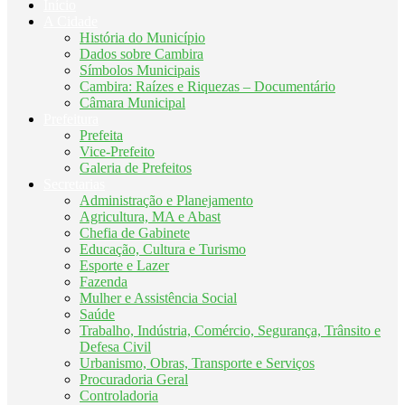
Início
A Cidade
História do Município
Dados sobre Cambira
Símbolos Municipais
Cambira: Raízes e Riquezas – Documentário
Câmara Municipal
Prefeitura
Prefeita
Vice-Prefeito
Galeria de Prefeitos
Secretarias
Administração e Planejamento
Agricultura, MA e Abast
Chefia de Gabinete
Educação, Cultura e Turismo
Esporte e Lazer
Fazenda
Mulher e Assistência Social
Saúde
Trabalho, Indústria, Comércio, Segurança, Trânsito e
Defesa Civil
Urbanismo, Obras, Transporte e Serviços
Procuradoria Geral
Controladoria