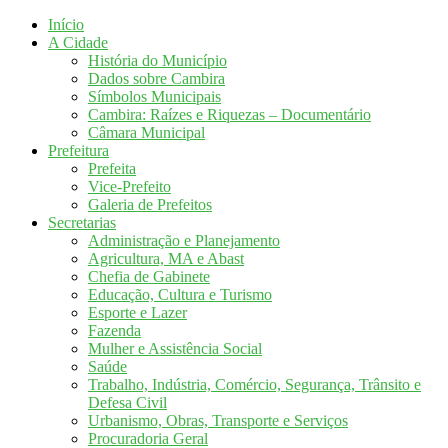
Início
A Cidade
História do Município
Dados sobre Cambira
Símbolos Municipais
Cambira: Raízes e Riquezas – Documentário
Câmara Municipal
Prefeitura
Prefeita
Vice-Prefeito
Galeria de Prefeitos
Secretarias
Administração e Planejamento
Agricultura, MA e Abast
Chefia de Gabinete
Educação, Cultura e Turismo
Esporte e Lazer
Fazenda
Mulher e Assistência Social
Saúde
Trabalho, Indústria, Comércio, Segurança, Trânsito e
Defesa Civil
Urbanismo, Obras, Transporte e Serviços
Procuradoria Geral