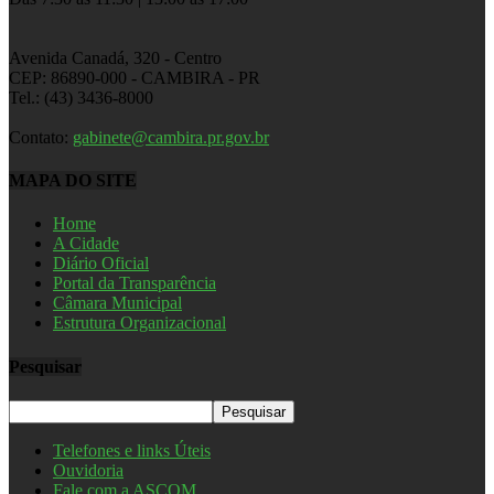
Avenida Canadá, 320 - Centro
CEP: 86890-000 - CAMBIRA - PR
Tel.: (43) 3436-8000
Contato:
gabinete@cambira.pr.gov.br
MAPA DO SITE
Home
A Cidade
Diário Oficial
Portal da Transparência
Câmara Municipal
Estrutura Organizacional
Pesquisar
Telefones e links Úteis
Ouvidoria
Fale com a ASCOM