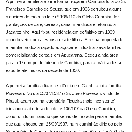
A primeira família a abrir e formar roça em Cambira foi a do Sr.
Francisco Carneiro de Souza, que em 1936 derrubou alguns
alqueires de mata no lote nº 109/110 da Gleba Cambira, fez
plantações de café, cereais, cana, mandioca e retornou a
Jacarezinho. Aqui fixou residência em definitivo em 1939,
quando veio com a esposa e sete filhos. Em sua propriedade
a família produzia rapadura, açúcar e industrializava farinha,
comercializando cereais em Apucarana. Cedeu ainda área
para o 1º campo de futebol de Cambira, para a prática desse
esporte até inícios da década de 1950.
A primeira família a fixar residência em Cambira foi a família
Piovesan. No dia 05/07/1937 o Sr. João Piovesan, vindo de
Pirajuí, acampou na legendária Figueira (hoje inexistente),
iniciando a abertura do lote nº 106/107 da Gleba Cambira,
construindo um rancho que serviu de moradia para a família,
que aqui chegou em 25/09/1937, num caminhão dirigido pelo
Sr. Honório de Castro, trazendo seus filhos Rosa, José, Gildo,