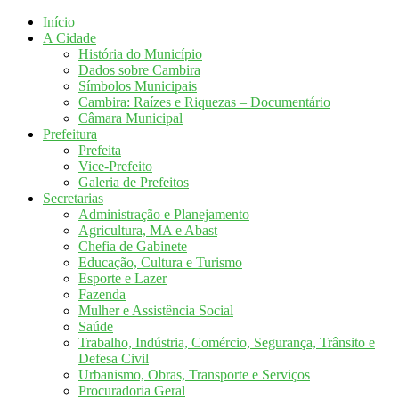
Início
A Cidade
História do Município
Dados sobre Cambira
Símbolos Municipais
Cambira: Raízes e Riquezas – Documentário
Câmara Municipal
Prefeitura
Prefeita
Vice-Prefeito
Galeria de Prefeitos
Secretarias
Administração e Planejamento
Agricultura, MA e Abast
Chefia de Gabinete
Educação, Cultura e Turismo
Esporte e Lazer
Fazenda
Mulher e Assistência Social
Saúde
Trabalho, Indústria, Comércio, Segurança, Trânsito e
Defesa Civil
Urbanismo, Obras, Transporte e Serviços
Procuradoria Geral