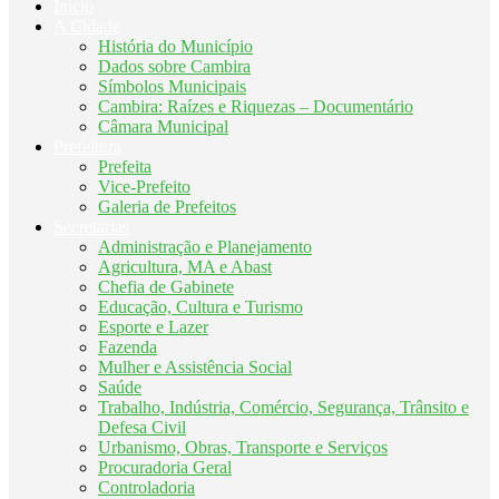
Início
A Cidade
História do Município
Dados sobre Cambira
Símbolos Municipais
Cambira: Raízes e Riquezas – Documentário
Câmara Municipal
Prefeitura
Prefeita
Vice-Prefeito
Galeria de Prefeitos
Secretarias
Administração e Planejamento
Agricultura, MA e Abast
Chefia de Gabinete
Educação, Cultura e Turismo
Esporte e Lazer
Fazenda
Mulher e Assistência Social
Saúde
Trabalho, Indústria, Comércio, Segurança, Trânsito e
Defesa Civil
Urbanismo, Obras, Transporte e Serviços
Procuradoria Geral
Controladoria