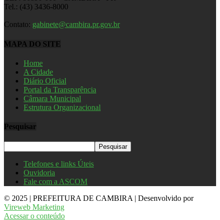
Tel.: (43) 3436-8000
Contato:
gabinete@cambira.pr.gov.br
MAPA DO SITE
Home
A Cidade
Diário Oficial
Portal da Transparência
Câmara Municipal
Estrutura Organizacional
Pesquisar
Telefones e links Úteis
Ouvidoria
Fale com a ASCOM
© 2025 | PREFEITURA DE CAMBIRA | Desenvolvido por
Vireweb Marketing
Acessar o conteúdo