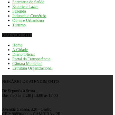
Secretaria de Saúde
Esporte e Lazer
Fazenda
Indústria e Comércio
Obras e Urbanismo
Turismo
MAPA DO SITE
Home
A Cidade
Diário Oficial
Portal da Transparência
Câmara Municipal
Estrutura Organizacional
HORÁRIO DE ATENDIMENTO
De Segunda à Sexta
Das 7:30 às 11:30 | 13:00 às 17:00
Avenida Canadá, 320 - Centro
CEP: 86890-000 - CAMBIRA - PR