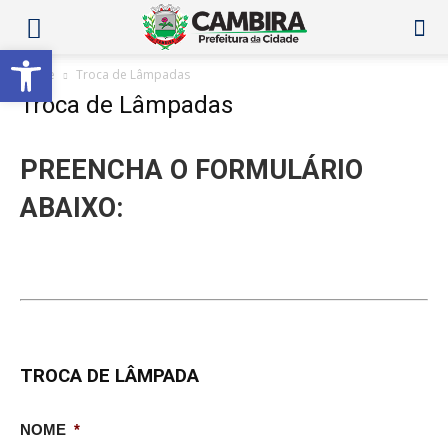
Abrir a barra de ferramentas
Home
Troca de Lâmpadas
Troca de Lâmpadas
PREENCHA O FORMULÁRIO
ABAIXO:
TROCA DE LÂMPADA
NOME
*