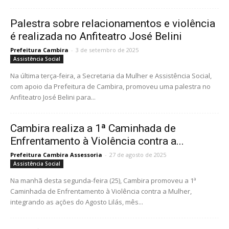
Palestra sobre relacionamentos e violência
é realizada no Anfiteatro José Belini
Prefeitura Cambira
-
3 de setembro de 2025
Assistência Social
Na última terça-feira, a Secretaria da Mulher e Assistência Social,
com apoio da Prefeitura de Cambira, promoveu uma palestra no
Anfiteatro José Belini para...
Cambira realiza a 1ª Caminhada de
Enfrentamento à Violência contra a...
Prefeitura Cambira Assessoria
-
27 de agosto de 2025
Assistência Social
Na manhã desta segunda-feira (25), Cambira promoveu a 1ª
Caminhada de Enfrentamento à Violência contra a Mulher,
integrando as ações do Agosto Lilás, mês...