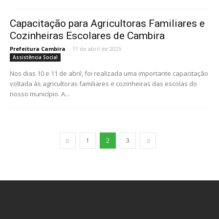
Capacitação para Agricultoras Familiares e
Cozinheiras Escolares de Cambira
Prefeitura Cambira
-
11 de abril de 2025
Assistência Social
Nos dias 10 e 11 de abril, foi realizada uma importante capacitação
voltada às agricultoras familiares e cozinheiras das escolas do
nosso município. A...
1
2
3