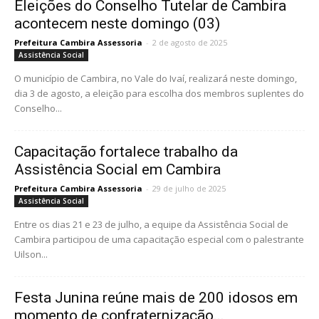
Eleições do Conselho Tutelar de Cambira
acontecem neste domingo (03)
Prefeitura Cambira Assessoria
-
2 de agosto de 2025
Assistência Social
O município de Cambira, no Vale do Ivaí, realizará neste domingo,
dia 3 de agosto, a eleição para escolha dos membros suplentes do
Conselho...
Capacitação fortalece trabalho da
Assistência Social em Cambira
Prefeitura Cambira Assessoria
-
29 de julho de 2025
Assistência Social
Entre os dias 21 e 23 de julho, a equipe da Assistência Social de
Cambira participou de uma capacitação especial com o palestrante
Uilson...
Festa Junina reúne mais de 200 idosos em
momento de confraternização...