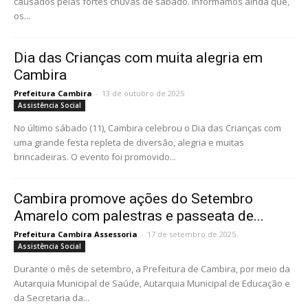
causados pelas fortes chuvas de sábado. Informamos ainda que,
os...
Dia das Crianças com muita alegria em
Cambira
Prefeitura Cambira
-
13 de outubro de 2025
Assistência Social
No último sábado (11), Cambira celebrou o Dia das Crianças com
uma grande festa repleta de diversão, alegria e muitas
brincadeiras. O evento foi promovido...
Cambira promove ações do Setembro
Amarelo com palestras e passeata de...
Prefeitura Cambira Assessoria
-
17 de setembro de 2025
Assistência Social
Durante o mês de setembro, a Prefeitura de Cambira, por meio da
Autarquia Municipal de Saúde, Autarquia Municipal de Educação e
da Secretaria da...