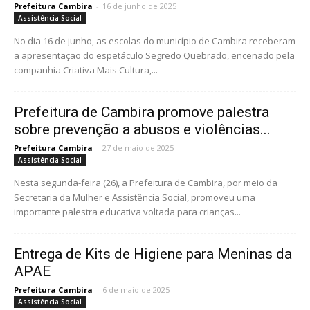
Prefeitura Cambira
-
16 de junho de 2025
Assistência Social
No dia 16 de junho, as escolas do município de Cambira receberam
a apresentação do espetáculo Segredo Quebrado, encenado pela
companhia Criativa Mais Cultura,...
Prefeitura de Cambira promove palestra
sobre prevenção a abusos e violências...
Prefeitura Cambira
-
27 de maio de 2025
Assistência Social
Nesta segunda-feira (26), a Prefeitura de Cambira, por meio da
Secretaria da Mulher e Assistência Social, promoveu uma
importante palestra educativa voltada para crianças...
Entrega de Kits de Higiene para Meninas da
APAE
Prefeitura Cambira
-
6 de maio de 2025
Assistência Social