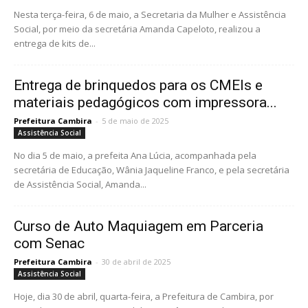
Nesta terça-feira, 6 de maio, a Secretaria da Mulher e Assistência
Social, por meio da secretária Amanda Capeloto, realizou a
entrega de kits de...
Entrega de brinquedos para os CMEIs e
materiais pedagógicos com impressora...
Prefeitura Cambira
-
5 de maio de 2025
Assistência Social
No dia 5 de maio, a prefeita Ana Lúcia, acompanhada pela
secretária de Educação, Wânia Jaqueline Franco, e pela secretária
de Assistência Social, Amanda...
Curso de Auto Maquiagem em Parceria
com Senac
Prefeitura Cambira
-
30 de abril de 2025
Assistência Social
Hoje, dia 30 de abril, quarta-feira, a Prefeitura de Cambira, por