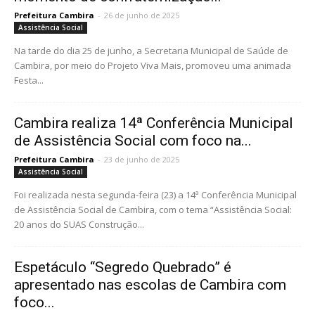
Prefeitura Cambira
-
26 de junho de 2025
Assistência Social
Na tarde do dia 25 de junho, a Secretaria Municipal de Saúde de
Cambira, por meio do Projeto Viva Mais, promoveu uma animada
Festa...
Cambira realiza 14ª Conferência Municipal
de Assistência Social com foco na...
Prefeitura Cambira
-
23 de junho de 2025
Assistência Social
Foi realizada nesta segunda-feira (23) a 14ª Conferência Municipal
de Assistência Social de Cambira, com o tema “Assistência Social:
20 anos do SUAS Construção...
Espetáculo “Segredo Quebrado” é
apresentado nas escolas de Cambira com
foco...