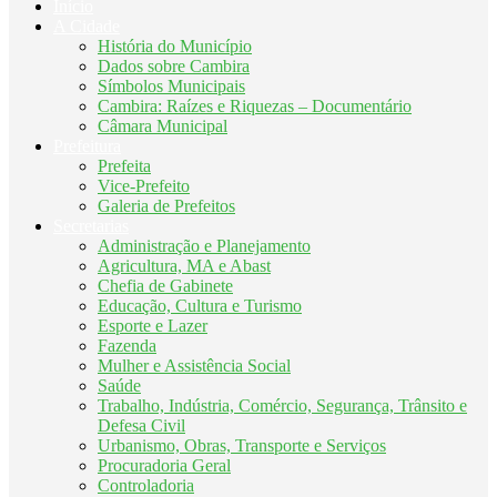
Início
A Cidade
História do Município
Dados sobre Cambira
Símbolos Municipais
Cambira: Raízes e Riquezas – Documentário
Câmara Municipal
Prefeitura
Prefeita
Vice-Prefeito
Galeria de Prefeitos
Secretarias
Administração e Planejamento
Agricultura, MA e Abast
Chefia de Gabinete
Educação, Cultura e Turismo
Esporte e Lazer
Fazenda
Mulher e Assistência Social
Saúde
Trabalho, Indústria, Comércio, Segurança, Trânsito e
Defesa Civil
Urbanismo, Obras, Transporte e Serviços
Procuradoria Geral
Controladoria