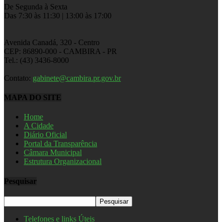
De Segunda à Sexta
Das 7:30 às 11:30 | 13:00 às 17:00
Avenida Canadá, 320 - Centro
CEP: 86890-000 - CAMBIRA - PR
Tel.: (43) 3436-8000
Contato:
gabinete@cambira.pr.gov.br
MAPA DO SITE
Home
A Cidade
Diário Oficial
Portal da Transparência
Câmara Municipal
Estrutura Organizacional
Pesquisar
Telefones e links Úteis