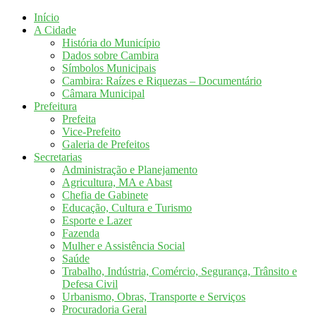
Início
A Cidade
História do Município
Dados sobre Cambira
Símbolos Municipais
Cambira: Raízes e Riquezas – Documentário
Câmara Municipal
Prefeitura
Prefeita
Vice-Prefeito
Galeria de Prefeitos
Secretarias
Administração e Planejamento
Agricultura, MA e Abast
Chefia de Gabinete
Educação, Cultura e Turismo
Esporte e Lazer
Fazenda
Mulher e Assistência Social
Saúde
Trabalho, Indústria, Comércio, Segurança, Trânsito e
Defesa Civil
Urbanismo, Obras, Transporte e Serviços
Procuradoria Geral