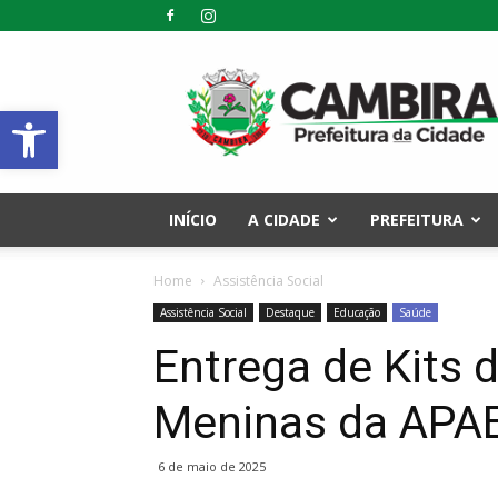
Prefeitura
Municipal
Abrir a barra de ferramentas
de
Cambira
–
PR
INÍCIO
A CIDADE
PREFEITURA
Home
Assistência Social
Assistência Social
Destaque
Educação
Saúde
Entrega de Kits 
Meninas da APA
6 de maio de 2025