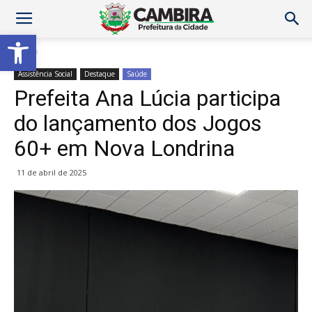
Abrir a barra de ferramentas
Home
Assistência Social
Destaque
Saúde
Prefeita Ana Lúcia participa
do lançamento dos Jogos
60+ em Nova Londrina
11 de abril de 2025