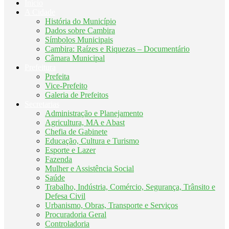
Início
A Cidade
História do Município
Dados sobre Cambira
Símbolos Municipais
Cambira: Raízes e Riquezas – Documentário
Câmara Municipal
Prefeitura
Prefeita
Vice-Prefeito
Galeria de Prefeitos
Secretarias
Administração e Planejamento
Agricultura, MA e Abast
Chefia de Gabinete
Educação, Cultura e Turismo
Esporte e Lazer
Fazenda
Mulher e Assistência Social
Saúde
Trabalho, Indústria, Comércio, Segurança, Trânsito e
Defesa Civil
Urbanismo, Obras, Transporte e Serviços
Procuradoria Geral
Controladoria