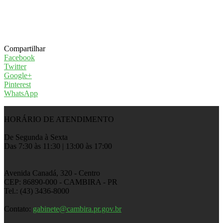
Compartilhar
Facebook
Twitter
Google+
Pinterest
WhatsApp
HORÁRIO DE ATENDIMENTO
De Segunda à Sexta
Das 7:30 às 11:30 | 13:00 às 17:00
Avenida Canadá, 320 - Centro
CEP: 86890-000 - CAMBIRA - PR
Tel.: (43) 3436-8000
Contato:
gabinete@cambira.pr.gov.br