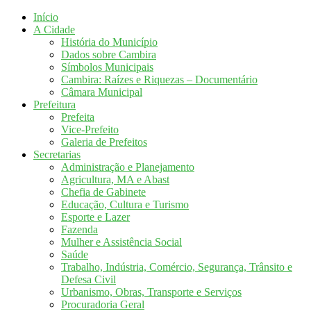
Início
A Cidade
História do Município
Dados sobre Cambira
Símbolos Municipais
Cambira: Raízes e Riquezas – Documentário
Câmara Municipal
Prefeitura
Prefeita
Vice-Prefeito
Galeria de Prefeitos
Secretarias
Administração e Planejamento
Agricultura, MA e Abast
Chefia de Gabinete
Educação, Cultura e Turismo
Esporte e Lazer
Fazenda
Mulher e Assistência Social
Saúde
Trabalho, Indústria, Comércio, Segurança, Trânsito e
Defesa Civil
Urbanismo, Obras, Transporte e Serviços
Procuradoria Geral