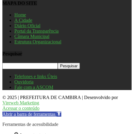
MAPA DO SITE
Home
A Cidade
Diário Oficial
Portal da Transparência
Câmara Municipal
Estrutura Organizacional
Pesquisar
Telefones e links Úteis
Ouvidoria
Fale com a ASCOM
© 2025 | PREFEITURA DE CAMBIRA | Desenvolvido por
Vireweb Marketing
Acessar o conteúdo
Abrir a barra de ferramentas
Ferramentas de acessibilidade