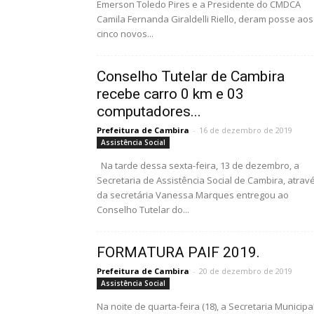
Emerson Toledo Pires e a Presidente do CMDCA
Camila Fernanda Giraldelli Riello, deram posse aos
cinco novos...
Conselho Tutelar de Cambira
recebe carro 0 km e 03
computadores...
Prefeitura de Cambira
-
16 de dezembro de 2019
Assistência Social
Na tarde dessa sexta-feira, 13 de dezembro, a
Secretaria de Assistência Social de Cambira, atrav
da secretária Vanessa Marques entregou ao
Conselho Tutelar do...
FORMATURA PAIF 2019.
Prefeitura de Cambira
-
20 de dezembro de 2019
Assistência Social
Na noite de quarta-feira (18), a Secretaria Municipa