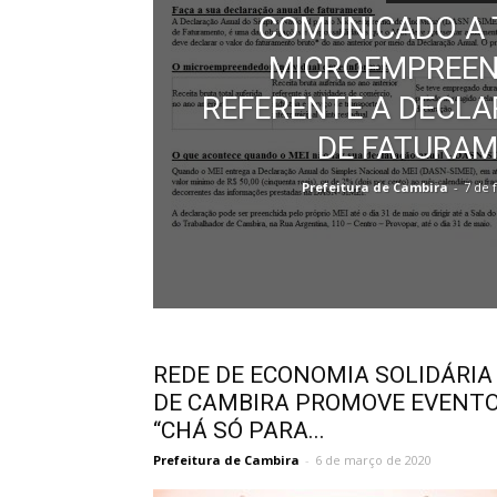
COMUNICADO A 
MICROEMPREE
REFERENTE A DECL
DE FATURAM
Prefeitura de Cambira
-
7 de 
REDE DE ECONOMIA SOLIDÁRIA
DE CAMBIRA PROMOVE EVENT
“CHÁ SÓ PARA...
Prefeitura de Cambira
-
6 de março de 2020