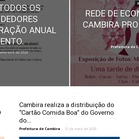
A
TODOS OS
REDE DE ECO
NDEDORES
CAMBIRA PRO
ARAÇÃO ANUAL
ENTO.
Prefeitura de 
fevereiro de 2020
Cambira realiza a distribuição do
O
“Cartão Comida Boa” do Governo
do...
Prefeitura de Cambira
-
12 de maio de 2020