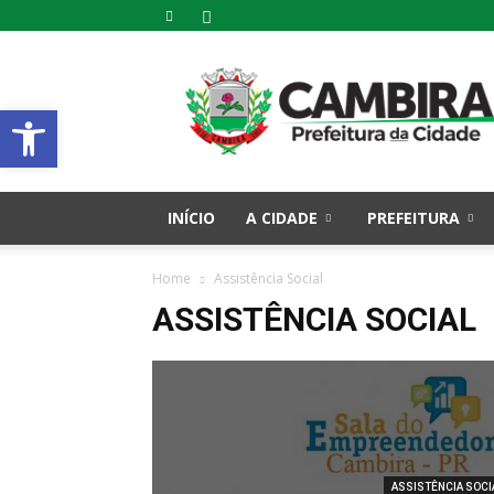
Prefeitura
Municipal
Abrir a barra de ferramentas
de
Cambira
–
PR
INÍCIO
A CIDADE
PREFEITURA
Home
Assistência Social
ASSISTÊNCIA SOCIAL
ASSISTÊNCIA SOCI