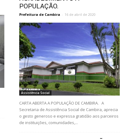
POPULAÇÃO.
Prefeitura de Cambira
-
16 de abril de 2020
Assistência Social
CARTA ABERTA A POPULAÇÃO DE CAMBIRA. A
Secretaria de Assistência Social de Cambira, aprecia
o gesto generoso e expressa gratidão aos parceiros
de instituições, comunidades,...