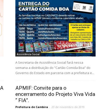
Assistência Social
A Secretaria de Assistência Social fará nessa
semana a distribuição do “Cartão Comida Boa” do
Governo do Estado em parceria com a prefeitura e...
RA
APMIF: Convite para o
encerramento do Projeto Viva Vida
“ FIA”.
Prefeitura de Cambira
-
23 de novembro de 2019