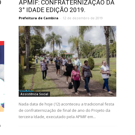
O
APMIF: CONFRATERNIZAÇÃO DA
3° IDADE EDIÇÃO 2019.
Prefeitura de Cambira
-
12 de dezembro de 2019
Assistência Social
Nada data de hoje (12) aconteceu a tradicional festa
de confraternização de final de ano do Projeto da
terceira Idade, executado pela APMIF em...
a