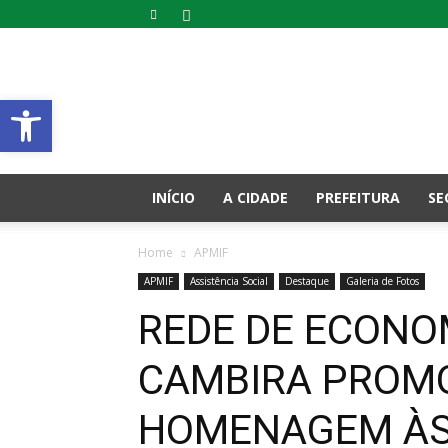
Prefeitura
Municipal
Abrir a barra de ferramentas
de
Cambira
–
PR
INÍCIO
A CIDADE
PREFEITURA
SE
Home
APMIF
APMIF
Assistência Social
Destaque
Galeria de Fotos
REDE DE ECONOM
CAMBIRA PROM
HOMENAGEM ÀS