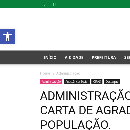
Prefeitura
Municipal
Abrir a barra de ferramentas
de
Cambira
–
PR
INÍCIO
A CIDADE
PREFEITURA
SE
Home
Administração
Administração
Assistência Social
CRAS
Destaque
ADMINISTRAÇÃO
CARTA DE AGRA
POPULAÇÃO.