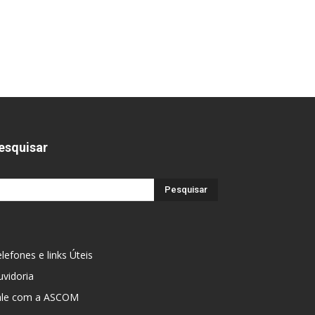
esquisar
lefones e links Úteis
vidoria
ale com a ASCOM