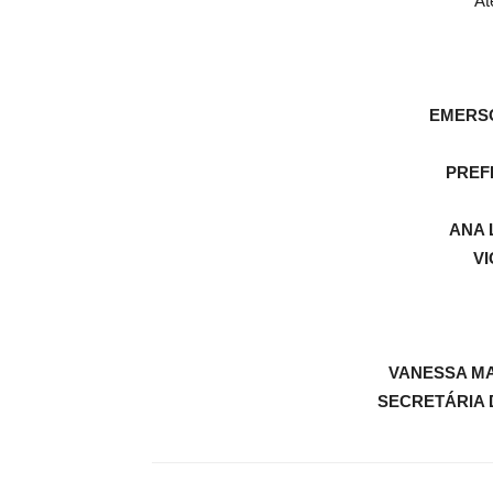
At
EMERSO
PREF
ANA 
VI
VANESSA MA
SECRETÁRIA 